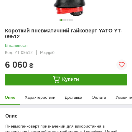
Короткий пневматичний гайковерт YATO YT-
09512
В наявності
Код: YT-09512
Роздріб
6 060
₴
Купити
Опис
Характеристики
Доставка
Оплата
Умови п
Опис
Пневмогайковерт призначений для використання в
механічних і автомобільних майстерень і сервісах. Малий