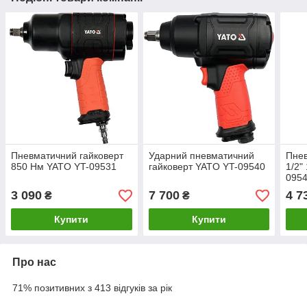
Пневматичний гайковерт
Ударний пневматичний
Пнев
850 Нм YATO YT-09531
гайковерт YATO YT-09540
1/2"
095
3 090
7 700
4 7
₴
₴
Купити
Купити
Про нас
71% позитивних з 413 відгуків за рік