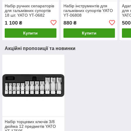
Набір ручних сепараторів
Набір інструментів для
Адап
для гальмівних супортів
гальмівних супортів YATO
для 
18 шт. YATO YT-0682
YT-06808
YAT
1 100
880
500
₴
₴
Купити
Купити
Акційні пропозиції та новинки
Набір торцевих ключів 3/8
дюйма 12 предметів YATO
YT-17505