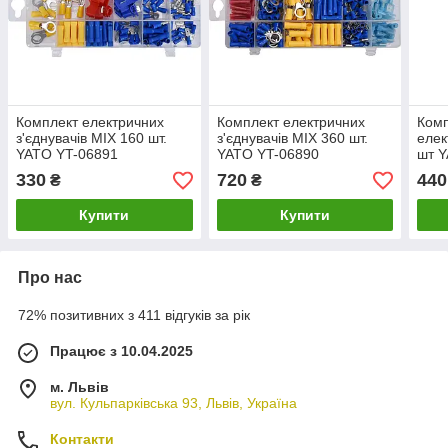
Комплект електричних
Комплект електричних
Комп
з'єднувачів MIX 160 шт.
з'єднувачів MIX 360 шт.
елек
YATO YT-06891
YATO YT-06890
шт 
330
720
440
₴
₴
Купити
Купити
Про нас
72% позитивних з 411 відгуків за рік
Працює з 10.04.2025
м. Львів
вул. Кульпарківська 93, Львів, Україна
Контакти