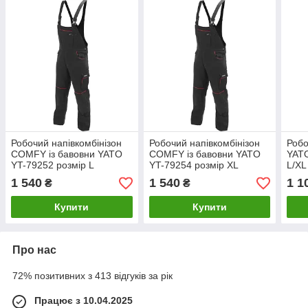
Робочий напівкомбінізон
Робочий напівкомбінізон
Робо
COMFY із бавовни YATO
COMFY із бавовни YATO
YATO
YT-79252 розмір L
YT-79254 розмір XL
L/XL
1 540
1 540
1 1
₴
₴
Купити
Купити
Про нас
72% позитивних з 413 відгуків за рік
Працює з 10.04.2025