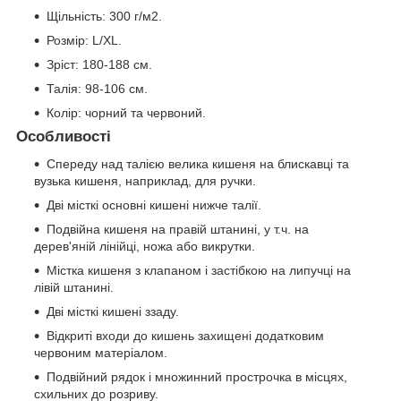
Щільність: 300 г/м2.
Розмір: L/XL.
Зріст: 180-188 см.
Талія: 98-106 см.
Колір: чорний та червоний.
Особливості
Спереду над талією велика кишеня на блискавці та
вузька кишеня, наприклад, для ручки.
Дві місткі основні кишені нижче талії.
Подвійна кишеня на правій штанині, у т.ч. на
дерев'яній лінійці, ножа або викрутки.
Містка кишеня з клапаном і застібкою на липучці на
лівій штанині.
Дві місткі кишені ззаду.
Відкриті входи до кишень захищені додатковим
червоним матеріалом.
Подвійний рядок і множинний прострочка в місцях,
схильних до розриву.