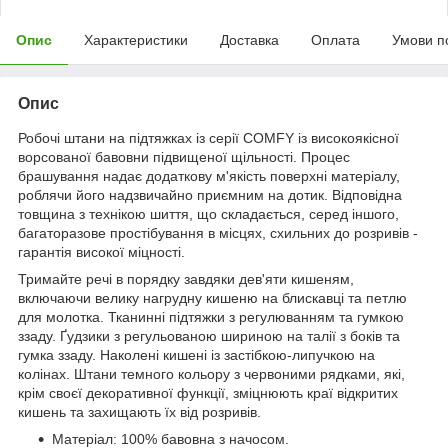
Опис
Характеристики
Доставка
Оплата
Умови п
Опис
Робочі штани на підтяжках із серії COMFY із високоякісної
ворсованої бавовни підвищеної щільності. Процес
брашування надає додаткову м'якість поверхні матеріалу,
роблячи його надзвичайно приємним на дотик. Відповідна
товщина з технікою шиття, що складається, серед іншого,
багаторазове простібування в місцях, схильних до розривів -
гарантія високої міцності.
Тримайте речі в порядку завдяки дев'яти кишеням,
включаючи велику нагрудну кишеню на блискавці та петлю
для молотка. Тканинні підтяжки з регулюванням та гумкою
ззаду. Ґудзики з регульованою шириною на талії з боків та
гумка ззаду. Наколені кишені із застібкою-липучкою на
колінах. Штани темного кольору з червоними рядками, які,
крім своєї декоративної функції, зміцнюють краї відкритих
кишень та захищають їх від розривів.
Матеріал: 100% бавовна з начосом.