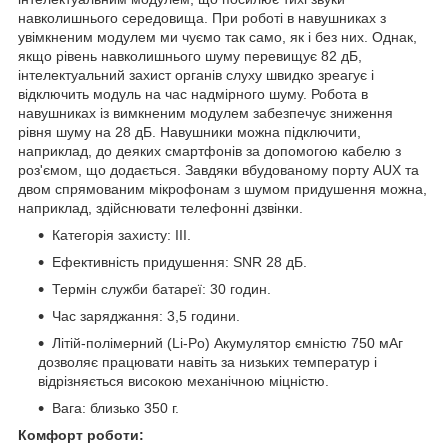
навколишнього середовища. При роботі в навушниках з
увімкненим модулем ми чуємо так само, як і без них. Однак,
якщо рівень навколишнього шуму перевищує 82 дБ,
інтелектуальний захист органів слуху швидко зреагує і
відключить модуль на час надмірного шуму. Робота в
навушниках із вимкненим модулем забезпечує зниження
рівня шуму на 28 дБ. Навушники можна підключити,
наприклад, до деяких смартфонів за допомогою кабелю з
роз'ємом, що додається. Завдяки вбудованому порту AUX та
двом спрямованим мікрофонам з шумом придушення можна,
наприклад, здійснювати телефонні дзвінки.
Категорія захисту: III.
Ефективність придушення: SNR 28 дБ.
Термін служби батареї: 30 годин.
Час заряджання: 3,5 години.
Літій-полімерний (Li-Po) Акумулятор ємністю 750 мАг
дозволяє працювати навіть за низьких температур і
відрізняється високою механічною міцністю.
Вага: близько 350 г.
Комфорт роботи: