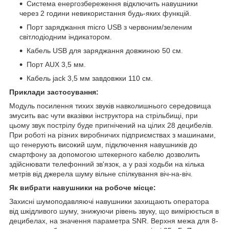
Система енергозбереження відключить навушники
через 2 години невикористання будь-яких функцій.
Порт заряджання micro USB з червоним/зеленим
світлодіодним індикатором.
Кабель USB для заряджання довжиною 50 см.
Порт AUX 3,5 мм.
Кабель jack 3,5 мм завдовжки 110 см.
Приклади застосування:
Модуль посилення тихих звуків навколишнього середовища
змусить вас чути вказівки інструктора на стрільбищі, при
цьому звук пострілу буде пригнічений на цілих 28 децибелів.
При роботі на різних виробничих підприємствах з машинами,
що генерують високий шум, підключення навушників до
смартфону за допомогою штекерного кабелю дозволить
здійснювати телефонний зв'язок, а у разі ходьби на кілька
метрів від джерела шуму вільне спілкування віч-на-віч.
Як вибрати навушники на робоче місце:
Захисні шумоподавляючі навушники захищають оператора
від шкідливого шуму, знижуючи рівень звуку, що вимірюється в
децибелах, на значення параметра SNR. Верхня межа для 8-