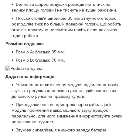
Великі та широкі подушки розподіляють тиск на
велику площу голови і не тиснуть на вушні раковини.
Плоске оголів'я шириною 35 мм з гнучкою опорою
розподіляє тиск по більшій поверхні голови, що робить
оголів'я практично непомітним навіть після декількох
годин роботи.
Розміри подушки:
Розмір А: близько 35 мм.
Розмір B: близько 70 мм.
Додаткова інформація:
Увімкнення та вимкнення модуля підсилення тихих
звуків та регулювання рівня гучності здійснюється за
допомогою ручки на правому куполі.
При підключенні до пристрою через кабель jack
модуль посилення навколишнього звуку працює
паралельно, для його вимкнення використовуйте ручку
регулювання гучності.
Звукова сигналізація низького заряду батареї.