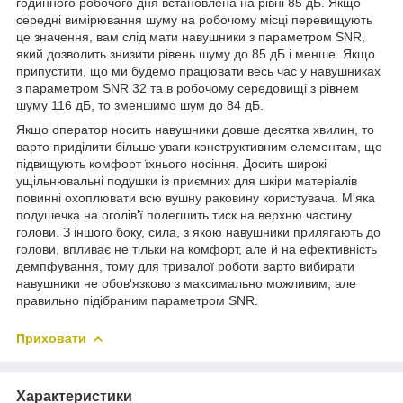
годинного робочого дня встановлена на рівні 85 дБ. Якщо
середні вимірювання шуму на робочому місці перевищують
це значення, вам слід мати навушники з параметром SNR,
який дозволить знизити рівень шуму до 85 дБ і менше. Якщо
припустити, що ми будемо працювати весь час у навушниках
з параметром SNR 32 та в робочому середовищі з рівнем
шуму 116 дБ, то зменшимо шум до 84 дБ.
Якщо оператор носить навушники довше десятка хвилин, то
варто приділити більше уваги конструктивним елементам, що
підвищують комфорт їхнього носіння. Досить широкі
ущільнювальні подушки із приємних для шкіри матеріалів
повинні охоплювати всю вушну раковину користувача. М'яка
подушечка на оголів'ї полегшить тиск на верхню частину
голови. З іншого боку, сила, з якою навушники прилягають до
голови, впливає не тільки на комфорт, але й на ефективність
демпфування, тому для тривалої роботи варто вибирати
навушники не обов'язково з максимально можливим, але
правильно підібраним параметром SNR.
Приховати
Характеристики