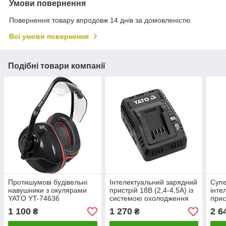
Умови повернення
Повернення товару впродовж 14 днів за домовленістю
Всі умови повернення
Подібні товари компанії
Протишумові будівельні
Інтелектуальний зарядний
Суп
навушники з окулярами
пристрій 18В (2,4-4,5А) із
інте
YATO YT-74636
системою охолодження
прис
YATO YT-828500
сис
1 100
1 270
2 6
₴
₴
YAT