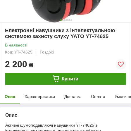
Електронні навушники з інтелектуальною
системою захисту слуху YATO YT-74625
В наявності
Код: YT-74625
Роздріб
2 200
₴
Купити
Опис
Характеристики
Доставка
Оплата
Умови п
Опис
Активні шумоподавляючі навушники YT-74625 з
інтелектуальним модулем, що посилює тихі звуки