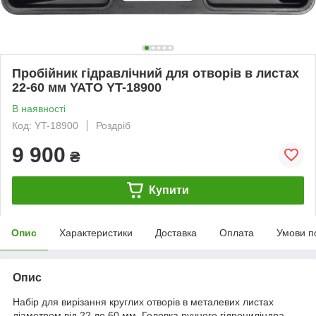
Пробійник гідравлічний для отворів в листах
22-60 мм YATO YT-18900
В наявності
Код: YT-18900
Роздріб
9 900
₴
Купити
Опис
Характеристики
Доставка
Оплата
Умови п
Опис
Набір для вирізання круглих отворів в металевих листах
діаметром від 22 до 60 мм. Головка ручного гідроциліндра