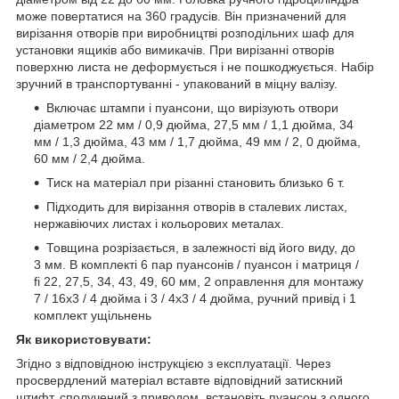
може повертатися на 360 градусів. Він призначений для
вирізання отворів при виробництві розподільних шаф для
установки ящиків або вимикачів. При вирізанні отворів
поверхню листа не деформується і не пошкоджується. Набір
зручний в транспортуванні - упакований в міцну валізу.
Включає штампи і пуансони, що вирізують отвори
діаметром 22 мм / 0,9 дюйма, 27,5 мм / 1,1 дюйма, 34
мм / 1,3 дюйма, 43 мм / 1,7 дюйма, 49 мм / 2, 0 дюйма,
60 мм / 2,4 дюйма.
Тиск на матеріал при різанні становить близько 6 т.
Підходить для вирізання отворів в сталевих листах,
нержавіючих листах і кольорових металах.
Товщина розрізається, в залежності від його виду, до
3 мм. В комплекті 6 пар пуансонів / пуансон і матриця /
fi 22, 27,5, 34, 43, 49, 60 мм, 2 оправлення для монтажу
7 / 16x3 / 4 дюйма і 3 / 4x3 / 4 дюйма, ручний привід і 1
комплект ущільнень
Як використовувати:
Згідно з відповідною інструкцією з експлуатації. Через
просвердлений матеріал вставте відповідний затискний
штифт, сполучений з приводом, встановіть пуансон з одного