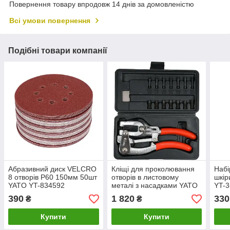
Повернення товару впродовж 14 днів за домовленістю
Всі умови повернення
Подібні товари компанії
Абразивний диск VELCRO
Кліщі для проколювання
Набі
8 отворів P60 150мм 50шт
отворів в листовому
шкір
YATO YT-834592
металі з насадками YATO
YT-
YT-18973
390
1 820
330
₴
₴
Купити
Купити