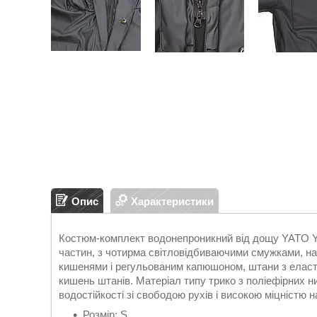
Опис
Характеристики
Костюм-комплект водонепроникний від дощу YATO YT
частин, з чотирма світловідбиваючими смужками, на
кишенями і регульованим капюшоном, штани з еластич
кишень штанів. Матеріал типу трико з поліефірних 
водостійкості зі свободою рухів і високою міцністю н
Розмір: S.