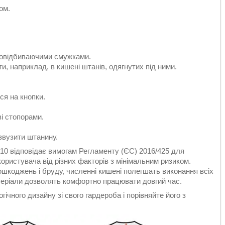
ом.
ітловідбиваючими смужками.
и, наприклад, в кишені штанів, одягнутих під ними.
.
ся на кнопки.
і стопорами.
звузити штанину.
0 відповідає вимогам Регламенту (ЄС) 2016/425 для
 користувача від різних факторів з мінімальним ризиком.
шкоджень і бруду, численні кишені полегшать виконання всіх
матеріали дозволять комфортно працювати довгий час.
ічного дизайну зі свого гардероба і порівняйте його з