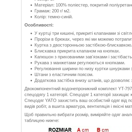
Матеріал: 100% поліестер, покритий поліуретан
Грамаж: 200 г/ м2.
Колір: темно-синій.
Особливості:
У куртці три кишені, прикриті клапанами зі св
Прорізи в брюках, через які ми можемо потрапит
Куртка з двосторонньою застібкою-блискавкою
Блискавка прикрита клапаном на кнопках.
Капюшон з прихованими зав'язками і застібаєть
Рукава з манжетами регулюються кнопками.
Регулювання ширини по низу куртки шнурками з
Штани з еластичним поясом.
Додаткова застібка внизу штанів, що дозволяє 
Двокомпонентний водонепроникний комплект YT-7971
спецодягу 1 категорії. Спецодяг 1 категорії захищає
Спецодяг YATO захистить ваш особистий одяг від по
видів робіт, а вшита арматура, вентиляція і якісні 
Щоб правильно вибрати розмір, виміряйте одяг аналог
таблицею нижче: