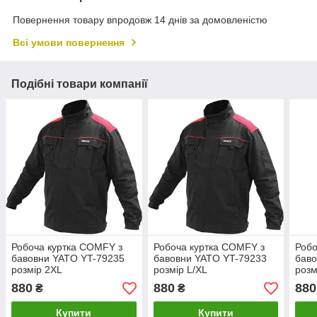
Повернення товару впродовж 14 днів за домовленістю
Всі умови повернення
Подібні товари компанії
Робоча куртка COMFY з
Робоча куртка COMFY з
Робо
бавовни YATO YT-79235
бавовни YATO YT-79233
баво
розмір 2XL
розмір L/XL
розм
880
880
880
₴
₴
Купити
Купити