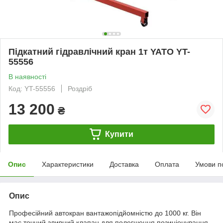
Підкатний гідравлічний кран 1т YATO YT-
55556
В наявності
Код: YT-55556
Роздріб
13 200
₴
Купити
Опис
Характеристики
Доставка
Оплата
Умови п
Опис
Професійний автокран вантажопідйомністю до 1000 кг. Він
має точний зливний клапан для полегшення позиціонування