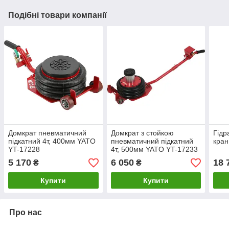
Подібні товари компанії
Домкрат пневматичний
Домкрат з стойкою
Гідр
підкатний 4т, 400мм YATO
пневматичний підкатний
кран
YT-17228
4т, 500мм YATO YT-17233
5 170
6 050
18 
₴
₴
Купити
Купити
Про нас