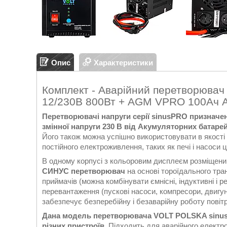
Опис
Характеристики
Комплект - Аварійний перетворюв
12/230В 800Вт + AGM VPRO 100Ач 
Перетворювачі напруги серії sinusPRO призначе
змінної напруги 230 В від Акумуляторних батаре
Його також можна успішно використовувати в якості 
постійного електроживлення, таких як печі і насоси
В одному корпусі з кольоровим дисплеєм розміщен
СИНУС перетворювач
на основі тороїдального тра
приймачів (можна комбінувати ємнісні, індуктивні і р
перевантаження (пускові насоси, компресори, двиг
забезпечує безперебійну і безаварійну роботу повітро
Дана модель перетворювача VOLT POLSKA sinus
різних пристроїв.
Підходить для аварійного електро