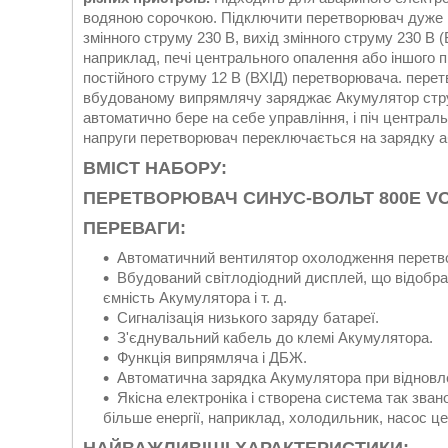
водяною сорочкою. Підключити перетворювач дуже п
змінного струму 230 В, вихід змінного струму 230 В
наприклад, печі центрального опалення або іншого 
постійного струму 12 В (ВХІД) перетворювача. пере
вбудованому випрямлячу заряджає Акумулятор стру
автоматично бере на себе управління, і піч центра
напруги перетворювач переключається на зарядку аб
ВМІСТ НАБОРУ:
ПЕРЕТВОРЮВАЧ СИНУС-ВОЛЬТ 800E V
ПЕРЕВАГИ:
Автоматичний вентилятор охолодження перетв
Вбудований світлодіодний дисплей, що відображ
ємність Акумулятора і т. д.
Сигналізація низького заряду батареї.
З'єднувальний кабель до клемі Акумулятора.
Функція випрямляча і ДБЖ.
Автоматична зарядка Акумулятора при відновл
Якісна електроніка і створена система так зван
більше енергії, наприклад, холодильник, насос ц