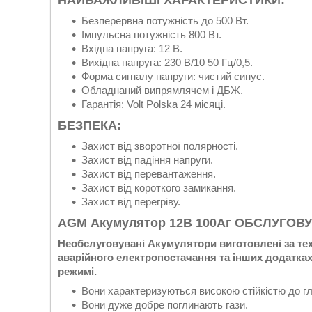
НАЙВАЖЛИВІШІ ХАРАКТЕРИСТИКИ:
Безперервна потужність до 500 Вт.
Імпульсна потужність 800 Вт.
Вхідна напруга: 12 В.
Вихідна напруга: 230 В/10 50 Гц/0,5.
Форма сигналу напруги: чистий синус.
Обладнаний випрямлячем і ДБЖ.
Гарантія: Volt Polska 24 місяці.
БЕЗПЕКА:
Захист від зворотної полярності.
Захист від падіння напруги.
Захист від перевантаження.
Захист від короткого замикання.
Захист від перегріву.
AGM Акумулятор 12В 100Aг ОБСЛУГОВ
Необслуговувані Акумулятори виготовлені за те
аварійного електропостачання та інших додатка
режимі.
Вони характеризуються високою стійкістю до гл
Вони дуже добре поглинають гази.