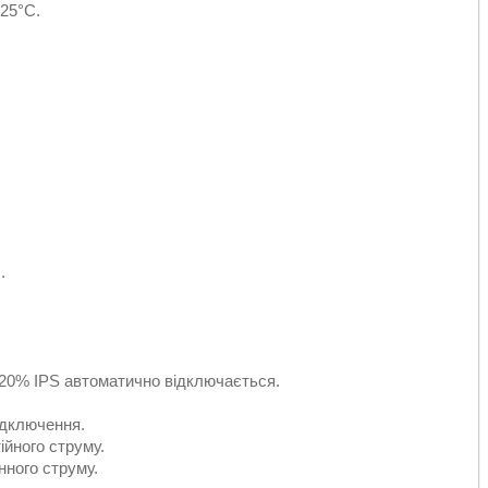
-25°С.
.
120% IPS автоматично відключається.
ідключення.
ійного струму.
інного струму.