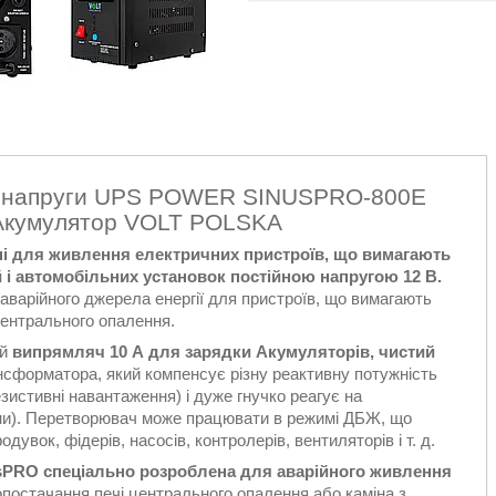
ач напруги UPS POWER SINUSPRO-800E
Акумулятор VOLT POLSKA
ні для живлення електричних пристроїв, що вимагають
й і автомобільних установок постійною напругою 12 В.
аварійного джерела енергії для пристроїв, що вимагають
 центрального опалення.
ий
випрямляч 10 А для зарядки Акумуляторів, чистий
нсформатора, який компенсує різну реактивну потужність
езистивні навантаження) і дуже гнучко реагує на
уни). Перетворювач може працювати в режимі ДБЖ, що
дувок, фідерів, насосів, контролерів, вентиляторів і т. д.
PRO спеціально розроблена для аварійного живлення
постачання печі центрального опалення або каміна з