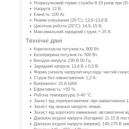
Розрахунковий термін служби 8-10 років при 20
Напруга: 12 В.
Ємність: 100 Аг.
Режим очікування (25°C): 13,5–13,8 В.
Циклічна робота (25°C): 14,5–15 В.
Максимальний зарядний струм: < 25 А
Технічні дані
Короткочасна потужність: 800 Вт.
Безперервна потужність: 500 Вт.
Вихідна напруга: 230 В 50 Гц.
Зарядний напруга: 13,8 В ± 0,5 В.
Форма сигналу напруги/синусоїда: чистий синус
Струм без навантаження: 1,2 А.
Випрямляч: 10 А ШІМ.
Ефективність: >92 %.
Робоча температура: 0-40 °С.
Захист від перевантаження: при навантаженні 
Захист від низької напруги: немає.
Захист від короткого замикання: автоматичне в
Діапазон вхідної напруги (батарея): 11-15 В пост
Діапазон вхідної напруги (мережі): 140-275 В зм