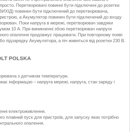
росто. Перетворювачі повинні бути підключені до розетки
 (ВИХІД) повинен бути підключений до перетворювача,
пристрою, а Акумулятор повинен бути підключений до входу
творювач. Поки напруга в мережі, перетворювач завдяки
мом 10 А. При виникненні збою перетворювач напруги
льного опалення продовжує працювати. При повторному появі
о підзарядку Акумулятора, а піч живиться від розетки 230 В.
OLT POLSKA
орювача з датчиком температури.
ає інформацію – напруга мережі, напруга, стан заряду і
енні електроживлення.
ого плавний пуск для пристроїв, для запуску яких потрібно
ентрального опалення.