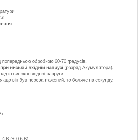
ратури.
ся.
ження.
д попередньою обробкою 60-70 градусів
.
е
при низькій вхідній напрузі
(розряд Акумулятора).
надто високої вхідної напруги.
 якщо він був перевантажений, то боляче на секунду.
т.
,4 В (+-0,6 В).