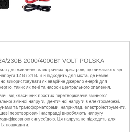
 24/230В 2000/4000Вт VOLT POLSKA
ся для живлення електричних пристроїв, що вимагають від
апруги 12 В і 24 В. Він підходить для міста, де немає
о використовувати як аварійне джерело енергії для
ргію, таких як печі та насоси центрального опалення.
ачі від класичних простих перетворювачів змінного/
льної змінної напруги, ідентичної напруги в електромережі.
гунами та трансформаторами, наприклад, електроінструменти,
ешеві перетворювачі насправді виробляють напругу
модифікованою синусоїдою. Ця напруга не підходить для
 їх пошкодити.