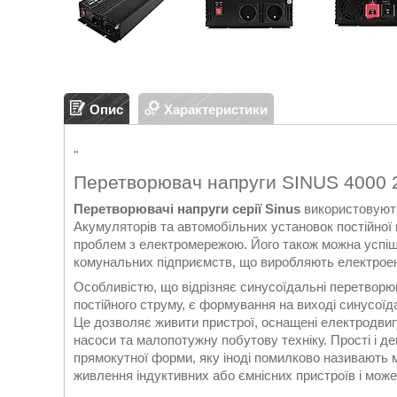
Опис
Характеристики
"
Перетворювач напруги SINUS 4000
Перетворювачі напруги серії Sinus
використовують
Акумуляторів та автомобільних установок постійної н
проблем з електромережою. Його також можна успішн
комунальних підприємств, що виробляють електроене
Особливістю, що відрізняє синусоїдальні перетворюв
постійного струму, є формування на виході синусоїда
Це дозволяє живити пристрої, оснащені електродви
насоси та малопотужну побутову техніку. Прості і д
прямокутної форми, яку іноді помилково називають 
живлення індуктивних або ємнісних пристроїв і може