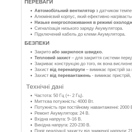
ПЕРЕВАГИ
Автомобільний вентилятор
з датчиком темпе
Алюмінієвий корпус, який ефективно нагріваєть
Низьке енергоспоживання в режимі охолод
Сигналізація низького заряду Акумулятора.
Підключений кабель до клеми Акумулятора.
БЕЗПЕКИ
Закрито
або закрилося швидко.
Тепловий захист
– для закриття системи пере
Закриває конструкцію до того, як вона вислизн
Захист
від перенапруги
– вимикає пристрій за 
Захист
від перевантажень
- вимикає пристрій,
Технічні дані
Частота: 50 Гц (+- 2 Гц).
Миттєва потужність: 4000 Вт.
Потужність при постійному навантаженні: 2000 В
Ремонт Акумулятора: 24 В.
Вхідна напруга: 9–16 В.
Вихідна напруга: 220-230 В.
Поріг реалізації захисту від зниженої напруги: 21