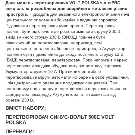
Дана модель перетворювача VOLT POLSKA sinusPRO
спеціально розроблена для аварійного живлення різних
пристроїв.
Підходить для аварійного електропостачання печі
центрального опалення або каміна з водяною сорочкою.
Підключити перетворювач дуже просто. Перетворювачі
повинні бути підключені до розетки змінного струму 230 В,
вихід змінного струму 230 В (ВИХІД) повинен бути
підключений до перетворювача, наприклад, печі
центрального опалення або іншого пристрою, а Акумулятор
повинен бути підключений до входу постійного струму 12 В
(ВХІД) перетворювача. перетворювач. Поки напруга в мережі,
перетворювач завдяки вбудованому випрямлячу заряджає
Акумулятор струмом 10 А. При виникненні збою
перетворювач напруги автоматично бере на себе управління,
і піч центрального опалення продовжує працювати. При
повторному появі напруги перетворювач переключається на
зарядку або підзарядку Акумулятора, а піч живиться від
розетки 230 В.
ВМІСТ НАБОРУ:
ПЕРЕТВОРЮВАЧ СИНУС-ВОЛЬТ 500E VOLT
POLSKA
ПЕРЕВАГИ: