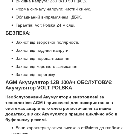
Вихідна напруга: 230 В/10 50 Гц/0,5.
Форма сигналу напруги: чистий синус.
Обладнаний випрямлячем і ДБЖ.
Гарантія: Volt Polska 24 місяці.
БЕЗПЕКА:
Захист від зворотної полярності.
Захист від падіння напруги.
Захист від перевантаження.
Захист від короткого замикання.
Захист від перегріву.
AGM Акумулятор 12В 100Ач ОБСЛУГОВУЄ
Акумулятор VOLT POLSKA
Необслуговувані Акумулятори виготовлені за
технологією AGM і призначені для використання в
системах аварійного електропостачання та інших
додатках, в яких Акумулятор працює циклічно або в
буферному режимі.
Вони характеризуються високою стійкістю до глибоких
розрядів.