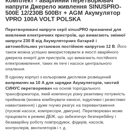
Комплект - аварійний перетворювач
напруги Джерело живлення SINUSPRO-
500E 12/230В 500Вт + AGM Акумулятор
VPRO 100A VOLT POLSKA
Перетворювачі напруги серії sinusPRO призначені для
живлення електричних пристроїв, що вимагають змінної
напруги 230 В від Акумуляторних батарей і
автомобільних установок постійною напругою 12 В
. Його
також можна успішно використовувати в якості аварійного
джерела енергії для пристроїв, що вимагають постійного
електроживлення, таких як печі і насоси центрального
опалення.
В одному корпусі з кольоровим дисплеєм розміщений
випрямляч на 10 А для зарядки Акумуляторів, чистий
СИНУС перетворювач
на основі тороїдального
трансформатора, який компенсує різну реактивну потужність
приймачів (можна комбінувати ємнісні, індуктивні і резистивні
навантаження) і дуже гнучко реагує на перевантаження
(пускові насоси, компресори, двигуни). Перетворювач може
працювати в режимі ДБЖ, що забезпечує безперебійну і
безаварійну роботу повітродувок, фідерів, насосів,
контролерів, вентиляторів і т. д.