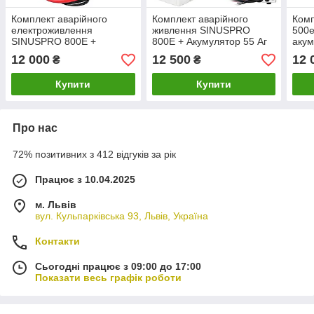
Комплект аварійного
Комплект аварійного
Комп
електроживлення
живлення SINUSPRO
500e
SINUSPRO 800E +
800E + Акумулятор 55 Аг
акум
акумулятор 100 Аг VOLT
VOLT POLSKA
Pols
12 000
12 500
12 
₴
₴
POLSKA
Купити
Купити
Про нас
72% позитивних з 412 відгуків за рік
Працює з 10.04.2025
м. Львів
вул. Кульпарківська 93, Львів, Україна
Контакти
Сьогодні працює з 09:00 до 17:00
Показати весь графік роботи