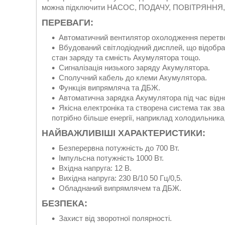
можна підключити НАСОС, ПОДАЧУ, ПОВІТРЯННЯ
ПЕРЕВАГИ:
Автоматичний вентилятор охолодження перетво
Вбудований світлодіодний дисплей, що відобра
стан заряду та ємність Акумулятора тощо.
Сигналізація низького заряду Акумулятора.
Сполучний кабель до клеми Акумулятора.
Функція випрямляча та ДБЖ.
Автоматична зарядка Акумулятора під час від
Якісна електроніка та створена система так зв
потрібно більше енергії, наприклад холодильника
НАЙВАЖЛИВІШІ ХАРАКТЕРИСТИКИ:
Безперервна потужність до 700 Вт.
Імпульсна потужність 1000 Вт.
Вхідна напруга: 12 В.
Вихідна напруга: 230 В/10 50 Гц/0,5.
Обладнаний випрямлячем та ДБЖ.
БЕЗПЕКА:
Захист від зворотної полярності.