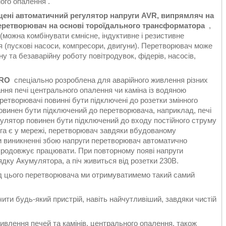
ого опалення .
щені автоматичний регулятор напруги AVR, випрямляч на
еретворювач на основі тороїдального трансформатора
,
(можна комбінувати ємнісне, індуктивне і резистивне
я (пускові насоси, компресори, двигуни). Перетворювач може
 та безаварійну роботу повітродувок, фідерів, насосів,
PRO
спеціально розроблена для аварійного живлення різних
ння печі центрального опалення чи каміна із водяною
етворювачі повинні бути підключені до розетки змінного
повинен бути підключений до перетворювача, наприклад, печі
улятор повинен бути підключений до входу постійного струму
га є у мережі, перетворювач завдяки вбудованому
 виникненні збою напруги перетворювач автоматично
 продовжує працювати. При повторному появі напруги
дку Акумулятора, а піч живиться від розетки 230В.
 цього перетворювача ми отримуватимемо такий самий
ти будь-який пристрій, навіть найчутливіший, завдяки чистій
ивлення печей та камінів, центрального опалення, також