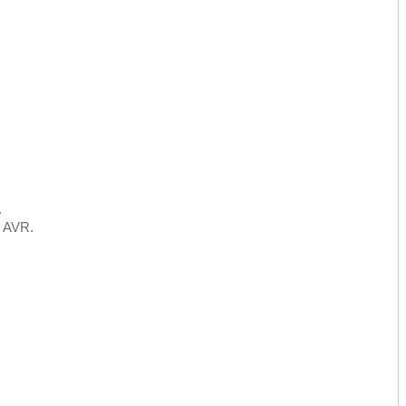
.
з AVR.