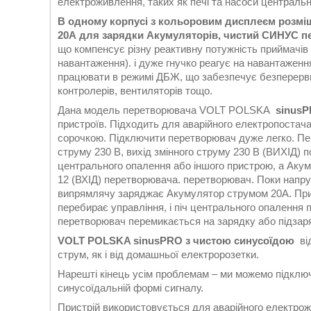
електроживлення, таких як печі та насоси центральн
В одному корпусі з кольоровим дисплеєм розмі
20А для зарядки Акумуляторів, чистий СИНУС п
що компенсує різну реактивну потужність приймачів 
навантаження). і дуже гнучко реагує на навантаженн
працювати в режимі ДБЖ, що забезпечує безперервну
контролерів, вентиляторів тощо.
Дана модель перетворювача VOLT POLSKA
sinus
пристроїв. Підходить для аварійного електропостача
сорочкою. Підключити перетворювач дуже легко. Пер
струму 230 В, вихід змінного струму 230 В (ВИХІД) 
центрального опалення або іншого пристрою, а Акум
12 (ВХІД) перетворювача. перетворювач. Поки напру
випрямлячу заряджає Акумулятор струмом 20А. При
перебирає управління, і піч центрального опалення
перетворювач перемикається на зарядку або підзаря
VOLT POLSKA sinusPRO з чистою синусоїдою
від
струм, як і від домашньої електророзетки.
Нарешті кінець усім проблемам – ми можемо підключи
синусоїдальній формі сигналу.
Пристрій використовується для аварійного електрож