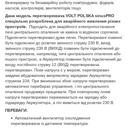
безперервну та безаварійну роботу повітродувок, фідерів,
насосів, контролерів, вентиляторів тощо.
Дана модель перетворювача VOLT POLSKA sinusPRO
спеціально розроблена для аварійного живлення різних
пристроїв.
Підходить для аварійного електропостачання
печі центрального опалення чи каміна із водяною сорочкою.
Підключити перетворювач дуже легко. Перетворювачі повинні
бути підключені до розетки змінного струму 230 В, вихід
змінного струму 230 В (ВИХІД) повинен бути підключений до
перетворювача, наприклад, печі центрального опалення або
іншого пристрою, а Акумулятор повинен бути підключений до
входу постійного струму 12 (ВХІД) перетворювача.
перетворювач. Поки напруга є у мережі, перетворювач
завдяки вбудованому випрямлячу заряджає Акумулятор
струмом 10А. При виникненні збою напруги перетворювач
автоматично перебирає управління, і піч центрального
опалення продовжує працювати. При повторному появі
напруги перетворювач перемикається на зарядку або
підзарядку Акумулятора, а піч живиться від розетки 230 В.
ПЕРЕВАГИ:
Автоматичний вентилятор охолодження
перетворювача із датчиком температури.