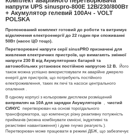
Комплект аварійного перетворювача
напруги UPS sinuspro-800E 12В/230/800Вт
+ Акумулятор гелевий 100Ач - VOLT
POLSKA
Пропонований комплект готовий до роботи та витримує
відключення електроенергії до 22 годин при споживанні
50Вт (насос ЦО тощо).
Перетворювачі напруги серії sinusPRO призначені для
живлення електричних пристроїв, що вимагають змінної
напруги 230 В від Акумуляторних батарей та
автомобільних установок постійною напругою 12 В.
Його
також можна успішно використовувати як аварійне джерело
енергії для пристроїв, що потребують постійного
електроживлення, таких як печі та насоси центрального
опалення .
В одному корпусі з кольоровим дисплеєм розміщений
випрямляч на 10А для зарядки Акумуляторів
,
чистий
СИНУС
перетворювач на основі тороїдального
трансформатора, що компенсує різну реактивну потужність
приймачів (можна комбінувати ємнісні, індуктивні та
резистивні навантаження) і дуже гнучко реагують ).
Перетворювач може працювати в режимі ДБЖ, що забезпечує