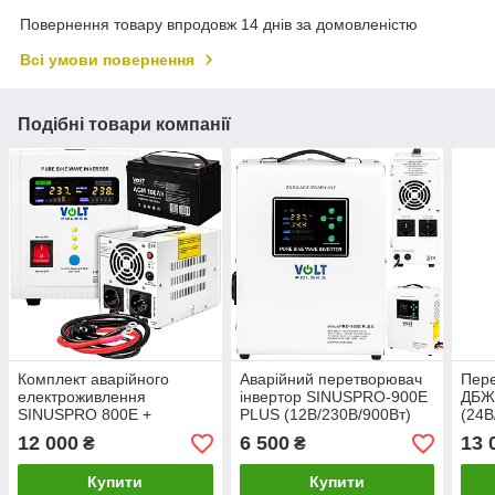
Повернення товару впродовж 14 днів за домовленістю
Всі умови повернення
Подібні товари компанії
Комплект аварійного
Аварійний перетворювач
Пере
електроживлення
інвертор SINUSPRO-900E
ДБЖ
SINUSPRO 800E +
PLUS (12В/230В/900Вт)
(24В
акумулятор 100 Аг VOLT
VOLT POLSKA
POL
12 000
6 500
13 
₴
₴
POLSKA
Купити
Купити