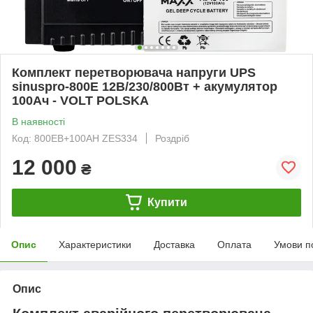
Комплект перетворювача напруги UPS
sinuspro-800E 12В/230/800Вт + акумулятор
100Ач - VOLT POLSKA
В наявності
Код: 800EB+100AH ZES334
Роздріб
12 000
₴
Купити
Опис
Характеристики
Доставка
Оплата
Умови п
Опис