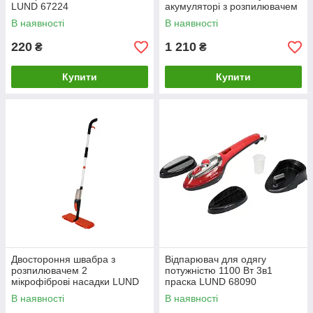
LUND 67224
акумуляторі з розпилювачем
LUND 67172
В наявності
В наявності
220
1 210
₴
₴
Купити
Купити
Двостороння швабра з
Відпарювач для одягу
розпилювачем 2
потужністю 1100 Вт 3в1
мікрофіброві насадки LUND
праска LUND 68090
67161
В наявності
В наявності