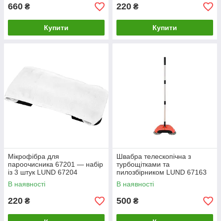
660
220
₴
₴
Купити
Купити
Мікрофібра для
Швабра телескопічна з
пароочисника 67201 — набір
турбощітками та
із 3 штук LUND 67204
пилозбірником LUND 67163
В наявності
В наявності
220
500
₴
₴