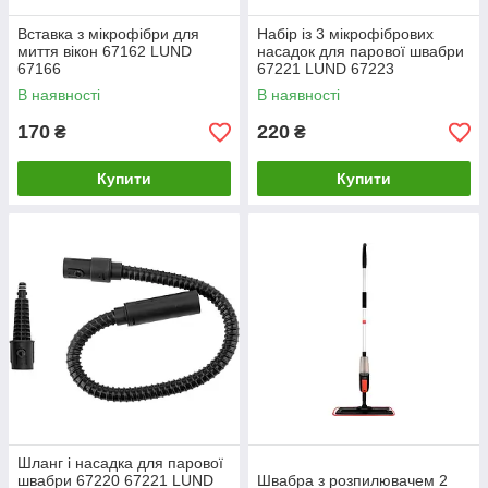
Вставка з мікрофібри для
Набір із 3 мікрофібрових
миття вікон 67162 LUND
насадок для парової швабри
67166
67221 LUND 67223
В наявності
В наявності
170
220
₴
₴
Купити
Купити
Шланг і насадка для парової
швабри 67220 67221 LUND
Швабра з розпилювачем 2