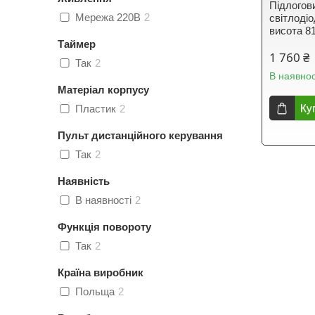
Підлогов
Мережа 220В
2
світлоді
висота 8
Таймер
1 760 ₴
Так
2
В наявнос
Матеріал корпусу
Ку
Пластик
2
Пульт дистанційного керування
Так
2
Наявність
В наявності
2
Функція повороту
Так
2
Країна виробник
Польща
2