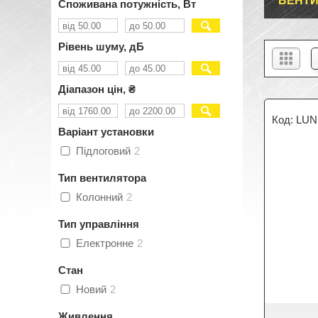
ВЕНТ
Споживана потужність, Вт
Рівень шуму, дБ
Діапазон цін, ₴
LUN
Варіант установки
Підлоговий
2
Тип вентилятора
Колонний
2
Тип управління
Електронне
2
Стан
Новий
2
Живлення