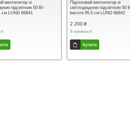
ий вентилятор зі
Підлоговий вентилятор зі
одною підсвіткою 50 Вт
світлодіодною підсвіткою 50 
1 см LUND 66841
висота 95.5 см LUND 66842
2 200 ₴
ті
В наявності
пити
Купити