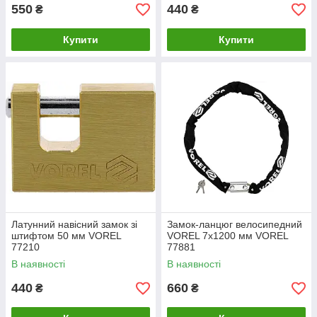
550
440
₴
₴
Купити
Купити
Латунний навісний замок зі
Замок-ланцюг велосипедний
штифтом 50 мм VOREL
VOREL 7x1200 мм VOREL
77210
77881
В наявності
В наявності
440
660
₴
₴