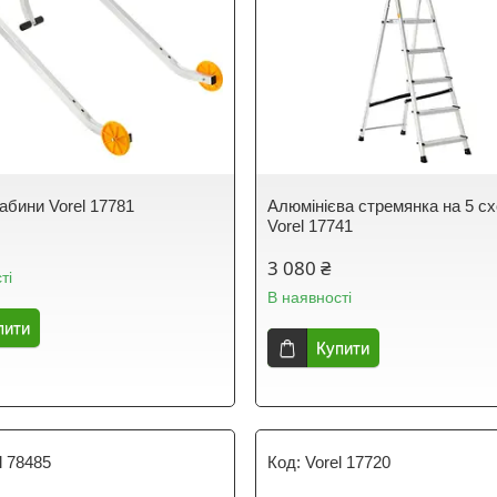
абини Vorel 17781
Алюмінієва стремянка на 5 с
Vorel 17741
3 080 ₴
ті
В наявності
пити
Купити
l 78485
Vorel 17720