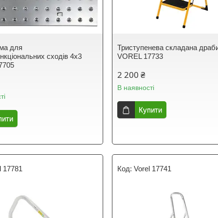
ма для
Триступенева складана драб
нкціональних сходів 4х3
VOREL 17733
7705
2 200 ₴
В наявності
ті
Купити
пити
l 17781
Vorel 17741