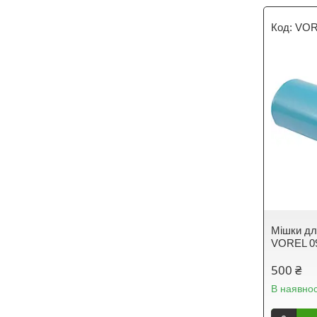
VOR
Мішки для
VOREL 0
500 ₴
В наявнос