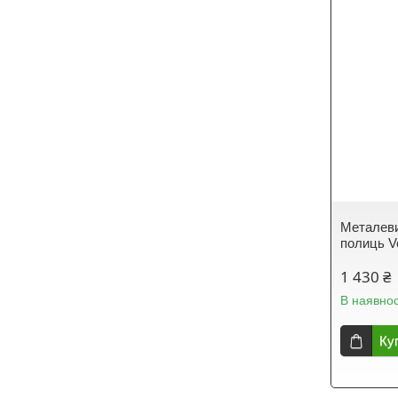
Металеви
полиць V
1 430 ₴
В наявнос
Ку