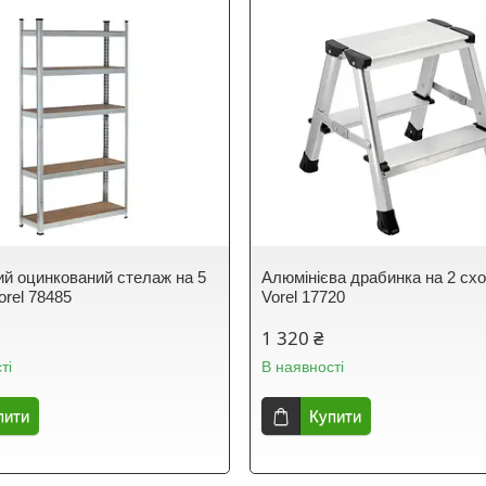
й оцинкований стелаж на 5
Алюмінієва драбинка на 2 сх
orel 78485
Vorel 17720
1 320 ₴
ті
В наявності
пити
Купити