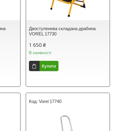
ина
Двоступенева складана драбина
VOREL 17730
1 650 ₴
В наявності
Купити
Vorel 17740