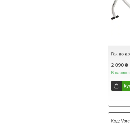
Гак до др
2 090 ₴
В наявнос
Ку
Vore