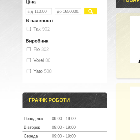
ТОВАР
Ціна
В наявності
Так
902
Виробник
Flo
302
Vorel
86
Yato
508
ГРАФІК РОБОТИ
Понеділок
09:00
19:00
Вівторок
09:00
19:00
Середа
09:00
19:00