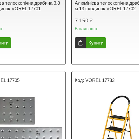
ва телескопічна драбина 3.8
Алюмінієва телескопічна драб
динок VOREL 17701
м 13 сходинок VOREL 17702
7 150 ₴
ті
В наявності
пити
Купити
EL 17705
VOREL 17733