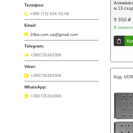
Алюмініє
м 13 схо
+380 (73) 534-33-06
9 350 ₴
В наявнос
24ka.com.ua@gmail.com
Ку
+380735343306
+380735343306
VOR
+380735343306