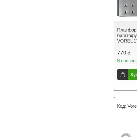
Платфор
багатофу
VOREL 1
770 ₴
В наявнос
Ку
Vore