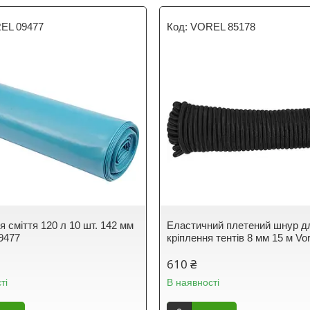
EL 09477
VOREL 85178
 сміття 120 л 10 шт. 142 мм
Еластичний плетений шнур д
9477
кріплення тентів 8 мм 15 м Vo
610 ₴
ті
В наявності