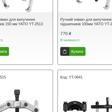
німач для вилучення
Ручний знімач для вилучення
ків 150 мм YATO YT-2513
підшипників 100мм YATO YT-
770 ₴
ті
В наявності
пити
Купити
2515
YT-0641