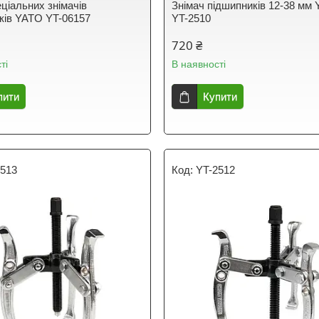
еціальних знімачів
Знімач підшипників 12-38 мм
ків YATO YT-06157
YT-2510
720 ₴
ті
В наявності
пити
Купити
2513
YT-2512