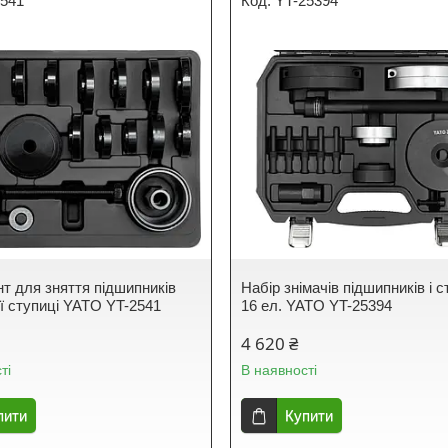
2541
YT-25394
нт для зняття підшипників
Набір знімачів підшипників і 
ї ступиці YATO YT-2541
16 ел. YATO YT-25394
4 620 ₴
ті
В наявності
пити
Купити