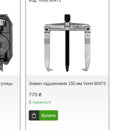
Vorel 80473
ступиць
Знімач підшипників 150 мм Vorel 80473
770 ₴
В наявності
Купити