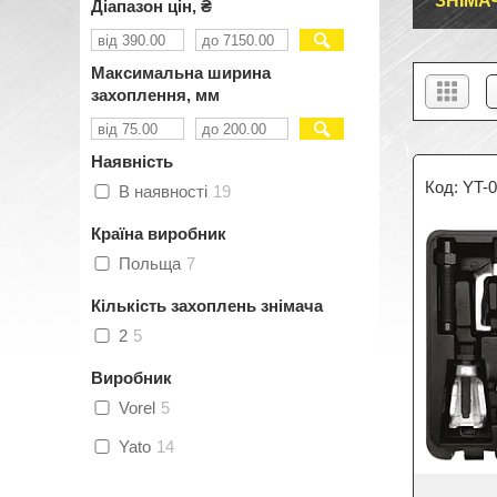
ЗНІМА
Діапазон цін, ₴
Максимальна ширина
захоплення, мм
Наявність
YT-
В наявності
19
Країна виробник
Польща
7
Кількість захоплень знімача
2
5
Виробник
Vorel
5
Yato
14