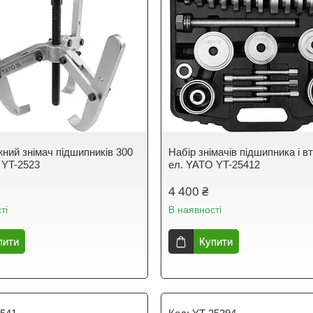
ний знімач підшипників 300
Набір знімачів підшипника і в
 YT-2523
ел. YATO YT-25412
4 400 ₴
ті
В наявності
пити
Купити