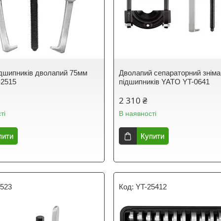
ідшипників дволапий 75мм
Дволапий сепараторний зніма
-2515
підшипників YATO YT-0641
2 310 ₴
ті
В наявності
пити
Купити
2523
YT-25412