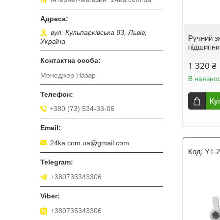
вул. Кульпарківська 93, Львів,
Ручний з
Україна
підшипни
1 320 ₴
Менеджер Назар
В наявнос
Ку
+380 (73) 534-33-06
24ka.com.ua@gmail.com
YT-
+380735343306
+380735343306