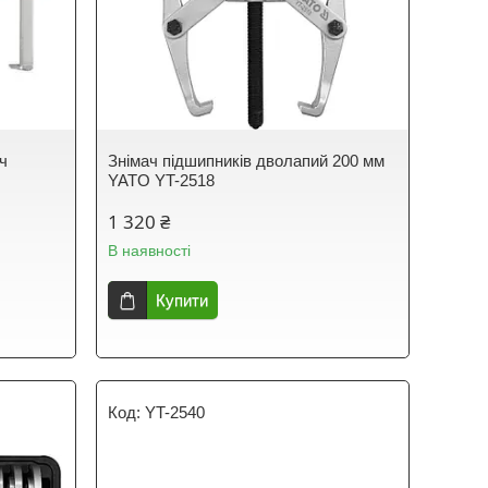
ч
Знімач підшипників дволапий 200 мм
YATO YT-2518
1 320 ₴
В наявності
Купити
YT-2540