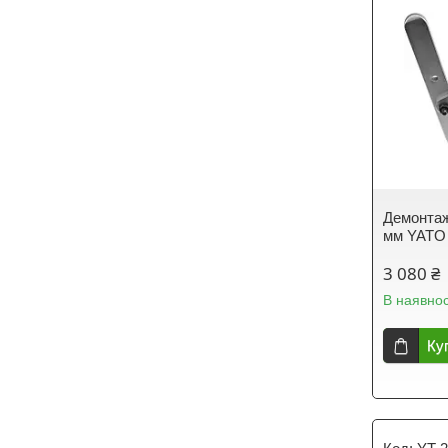
Демонтаж
мм YATO
3 080 ₴
В наявнос
Ку