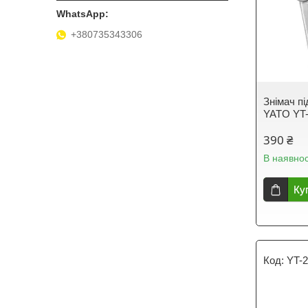
+380735343306
Знімач п
YATO YT
390 ₴
В наявнос
Ку
YT-