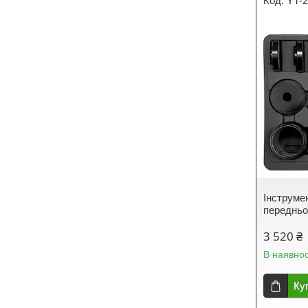
YT-
Інструме
передньо
3 520 ₴
В наявнос
Ку