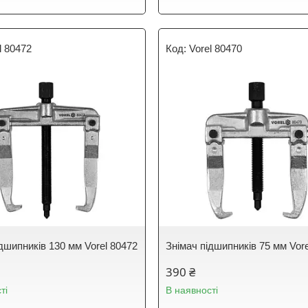
l 80472
Vorel 80470
дшипників 130 мм Vorel 80472
Знімач підшипників 75 мм Vor
390 ₴
ті
В наявності