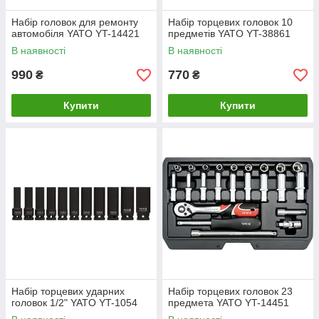
Набір головок для ремонту
Набір торцевих головок 10
автомобіля YATO YT-14421
предметів YATO YT-38861
В наявності
В наявності
990
770
₴
₴
Купити
Купити
Набір торцевих ударних
Набір торцевих головок 23
головок 1/2" YATO YT-1054
предмета YATO YT-14451