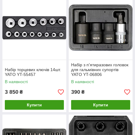
Набір з п'ятиразових головок
Набір торцевих ключів 14шт.
для гальмівних супортів
YATO YT-55457
YATO YT-06806
В наявності
В наявності
3 850
390
₴
₴
Купити
Купити