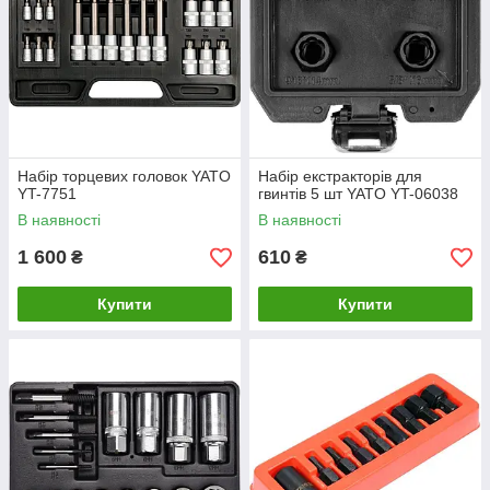
Набір торцевих головок YATO
Набір екстракторів для
YT-7751
гвинтів 5 шт YATO YT-06038
В наявності
В наявності
1 600
610
₴
₴
Купити
Купити