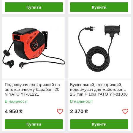
Купити
Купити
Подовжувач електричний на
Будівельний, електричний,
автоматичному барабані 20
подовжувач для майстерень
м YATO YT-81221
2G тип F 10м YATO YT-81030
В наявності
В наявності
4 950
2 370
₴
₴
Купити
Купити