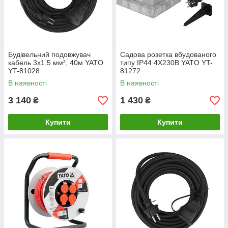
Будівельний подовжувач
Садова розетка вбудованого
кабель 3х1.5 мм², 40м YATO
типу IP44 4X230В YATO YT-
YT-81028
81272
В наявності
В наявності
3 140
1 430
₴
₴
Купити
Купити