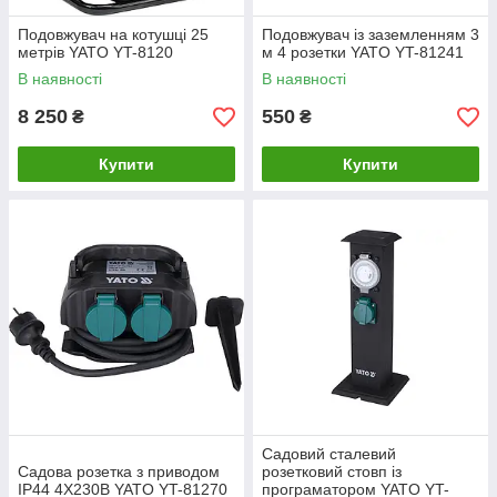
Подовжувач на котушці 25
Подовжувач із заземленням 3
метрів YATO YT-8120
м 4 розетки YATO YT-81241
В наявності
В наявності
8 250
550
₴
₴
Купити
Купити
Садовий сталевий
Садова розетка з приводом
розетковий стовп із
IP44 4X230В YATO YT-81270
програматором YATO YT-