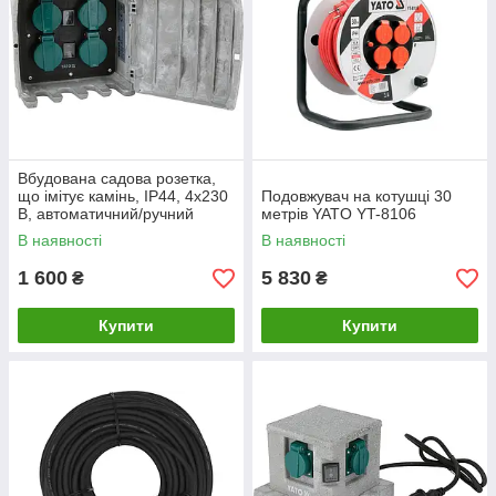
Вбудована садова розетка,
що імітує камінь, IP44, 4x230
Подовжувач на котушці 30
В, автоматичний/ручний
метрів YATO YT-8106
режим YATO YT-81271
В наявності
В наявності
1 600
5 830
₴
₴
Купити
Купити