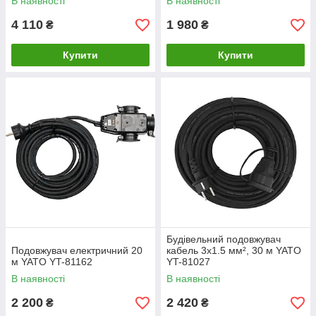
В наявності
В наявності
4 110
1 980
₴
₴
Купити
Купити
Будівельний подовжувач
Подовжувач електричний 20
кабель 3х1.5 мм², 30 м YATO
м YATO YT-81162
YT-81027
В наявності
В наявності
2 200
2 420
₴
₴