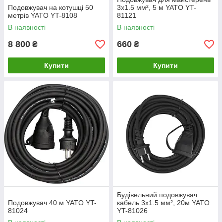
Подовжувач на котушці 50
3х1.5 мм², 5 м YATO YT-
метрів YATO YT-8108
81121
В наявності
В наявності
8 800
660
₴
₴
Купити
Купити
Будівельний подовжувач
Подовжувач 40 м YATO YT-
кабель 3х1.5 мм², 20м YATO
81024
YT-81026