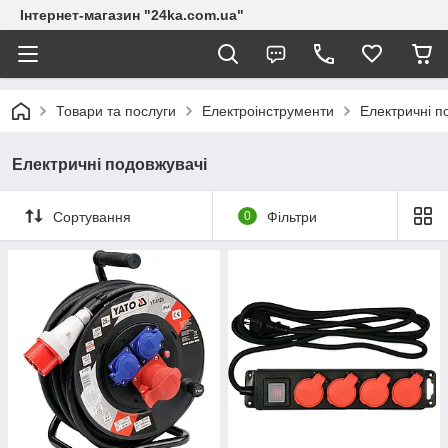
Інтернет-магазин "24ka.com.ua"
Товари та послуги
Електроінструменти
Електричні п
Електричні подовжувачі
Сортування
0
Фільтри