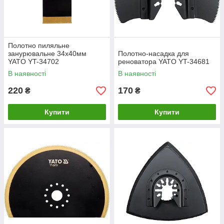
Полотно пиляльне
занурювальне 34x40мм
Полотно-насадка для
YATO YT-34702
реноватора YATO YT-34681
В наявності
В наявності
220
170
₴
₴
Купити
Купити