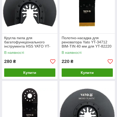
Кругла пила для
Полотно-насадка для
багатофункціонального
реноватора Yato YT-34712
інструмента HSS YATO YT-
BIM-TIN 40 мм для YT-82220
34680
В наявності
В наявності
280
220
₴
₴
Купити
Купити