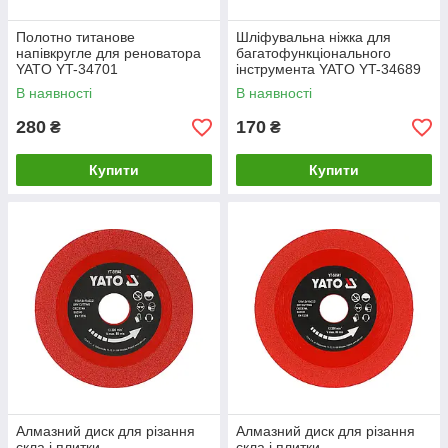
Полотно титанове
Шліфувальна ніжка для
напівкругле для реноватора
багатофункціонального
YATO YT-34701
інструмента YATO YT-34689
В наявності
В наявності
280
170
₴
₴
Купити
Купити
Алмазний диск для різання
Алмазний диск для різання
скла і плитки
скла і плитки