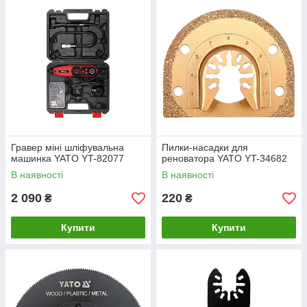
Гравер міні шліфувальна
Пилки-насадки для
машинка YATO YT-82077
реноватора YATO YT-34682
В наявності
В наявності
2 090
220
₴
₴
Купити
Купити