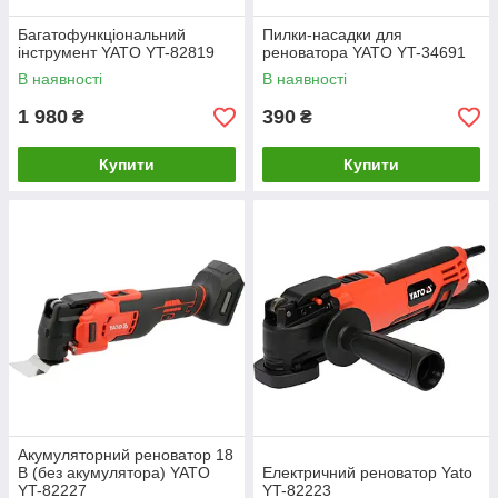
Багатофункціональний
Пилки-насадки для
інструмент YATO YT-82819
реноватора YATO YT-34691
В наявності
В наявності
1 980
390
₴
₴
Купити
Купити
Акумуляторний реноватор 18
В (без акумулятора) YATO
Електричний реноватор Yato
YT-82227
YT-82223