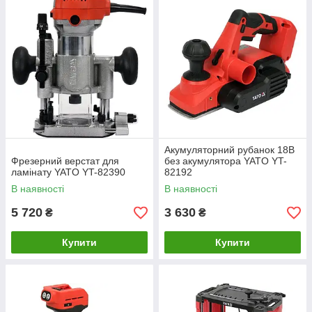
Акумуляторний рубанок 18В
Фрезерний верстат для
без акумулятора YATO YT-
ламінату YATO YT-82390
82192
В наявності
В наявності
5 720
3 630
₴
₴
Купити
Купити