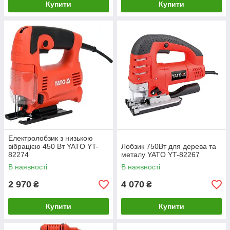
Купити
Купити
Електролобзик з низькою
вібрацією 450 Вт YATO YT-
Лобзик 750Вт для дерева та
82274
металу YATO YT-82267
В наявності
В наявності
2 970
4 070
₴
₴
Купити
Купити