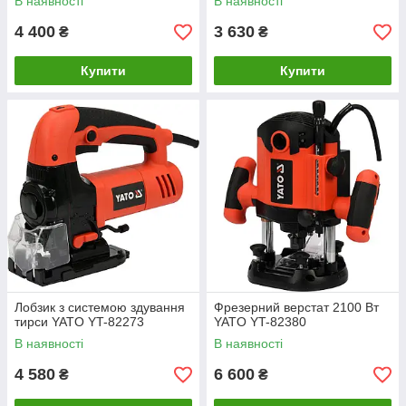
В наявності
В наявності
4 400
3 630
₴
₴
Купити
Купити
Лобзик з системою здування
Фрезерний верстат 2100 Вт
тирси YATO YT-82273
YATO YT-82380
В наявності
В наявності
4 580
6 600
₴
₴