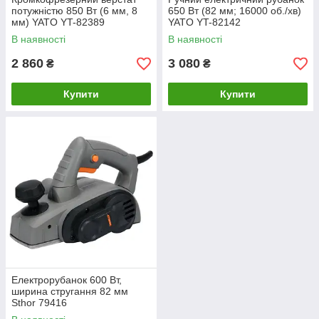
потужністю 850 Вт (6 мм, 8
650 Вт (82 мм; 16000 об./хв)
мм) YATO YT-82389
YATO YT-82142
В наявності
В наявності
2 860
3 080
₴
₴
Купити
Купити
Електрорубанок 600 Вт,
ширина стругання 82 мм
Sthor 79416