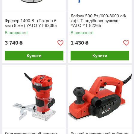
Лобзик 500 Вт (600-3000 об/
Фрезер 1400 Вт (Патрон 6
хв) з Т-подібною ручкою
мм і 8 мм) YATO YT-82385
YATO YT-82265
В наявності
В наявності
3 740
1 430
₴
₴
Купити
Купити
Кромкофрезерний верстат
Ручний електричний рубанок